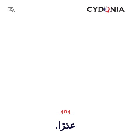
404
عذرًا.